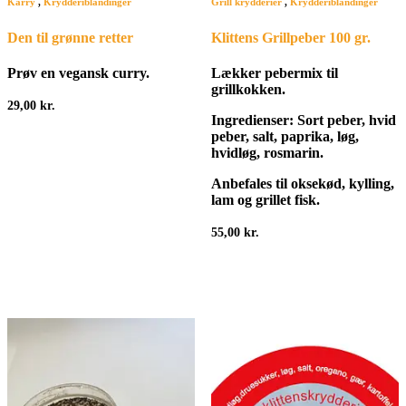
Karry
,
Krydderiblandinger
Grill krydderier
,
Krydderiblandinger
Den til grønne retter
Klittens Grillpeber 100 gr.
Prøv en vegansk curry.
Lækker pebermix til
grillkokken.
29,00
kr.
Ingredienser: Sort peber, hvid
peber, salt, paprika, løg,
hvidløg, rosmarin.
Anbefales til oksekød, kylling,
lam og grillet fisk.
55,00
kr.