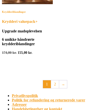
Krydderiblandinger
Krydderi valuepack+
Upgrade madoplevelsen
6 unikke håndrørte
krydderiblandinger
Den
Den
174,00
kr.
155,00
kr.
oprindelige
aktuelle
pris
pris
var:
er:
174,00 kr..
155,00 kr..
1
2
→
Privatlivspolitik
Politik for refundering og returnerede varer
Adresser
Handelsbetingelser og kontakt