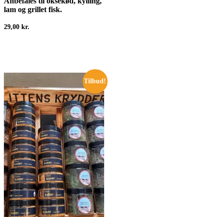
Anbefales til oksekød, kylling,
lam og grillet fisk.
29,00
kr.
Tilbud!