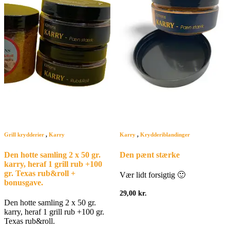
Grill krydderier
,
Karry
Karry
,
Krydderiblandinger
Den hotte samling 2 x 50 gr.
Den pænt stærke
karry, heraf 1 grill rub +100
gr. Texas rub&roll +
Vær lidt forsigtig 🙂
bonusgave.
29,00
kr.
Den hotte samling 2 x 50 gr.
karry, heraf 1 grill rub +100 gr.
Texas rub&roll.