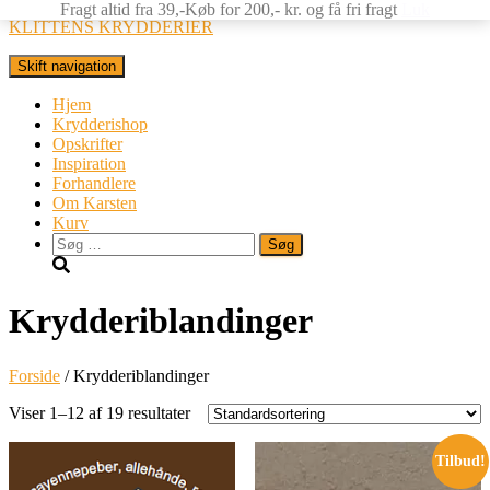
Fragt altid fra 39,-Køb for 200,- kr. og få fri fragt
Luk
KLITTENS KRYDDERIER
Skift navigation
Hjem
Krydderishop
Opskrifter
Inspiration
Forhandlere
Om Karsten
Kurv
Søg
efter:
Krydderiblandinger
Forside
/ Krydderiblandinger
Viser 1–12 af 19 resultater
Tilbud!