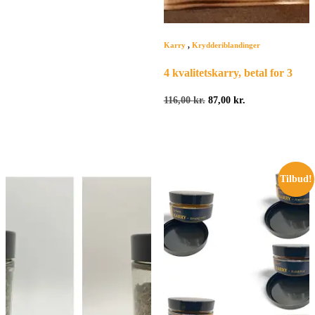
Karry
,
Krydderiblandinger
4 kvalitetskarry, betal for 3
Den
Den
116,00
kr.
87,00
kr.
oprindelige
aktuelle
pris
pris
var:
er:
116,00 kr..
87,00 kr..
Tilbud!