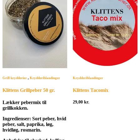
Grill krydderier
,
Krydderiblandinger
Krydderiblandinger
Klittens Grillpeber 50 gr.
Klittens Tacomix
Lækker pebermix til
29,00
kr.
grillkokken.
Ingredienser: Sort peber, hvid
peber, salt, paprika, løg,
hvidløg, rosmarin.