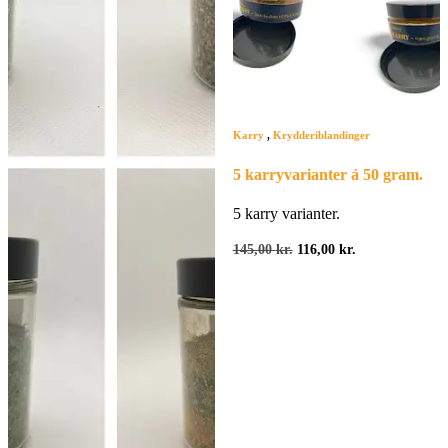
Karry
,
Krydderiblandinger
5 karryvarianter á 50 gram.
5 karry varianter.
Den
Den
145,00
kr.
116,00
kr.
oprindelige
aktuelle
pris
pris
var:
er:
145,00 kr..
116,00 kr..