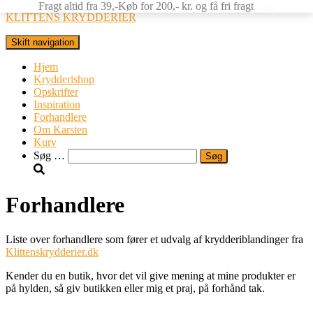
Fragt altid fra 39,-Køb for 200,- kr. og få fri fragt
Luk
KLITTENS KRYDDERIER
Skift navigation
Hjem
Krydderishop
Opskrifter
Inspiration
Forhandlere
Om Karsten
Kurv
Søg
Søg …
efter:
Forhandlere
Liste over forhandlere som fører et udvalg af krydderiblandinger fra
Klittenskrydderier.dk
Kender du en butik, hvor det vil give mening at mine produkter er
på hylden, så giv butikken eller mig et praj, på forhånd tak.