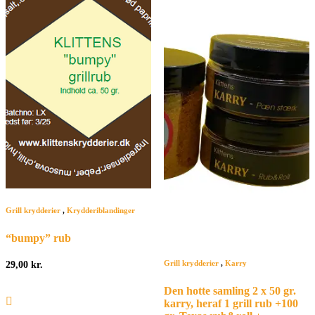
Grill krydderier
,
Krydderiblandinger
“bumpy” rub
Grill krydderier
,
Karry
29,00
kr.
Den hotte samling 2 x 50 gr.
karry, heraf 1 grill rub +100