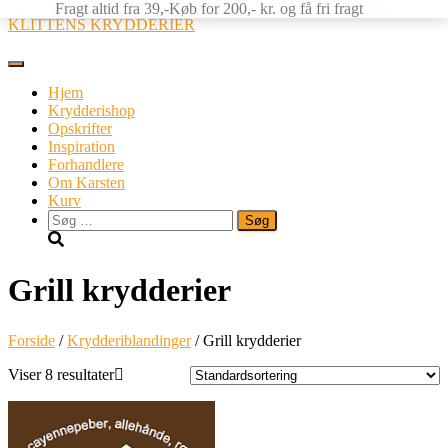
Fragt altid fra 39,-Køb for 200,- kr. og få fri fragt
Luk
KLITTENS KRYDDERIER
Skift
navigation
Hjem
Krydderishop
Opskrifter
Inspiration
Forhandlere
Om Karsten
Kurv
Søg
efter:
Grill krydderier
Forside
/
Krydderiblandinger
/ Grill krydderier
Viser 8 resultater