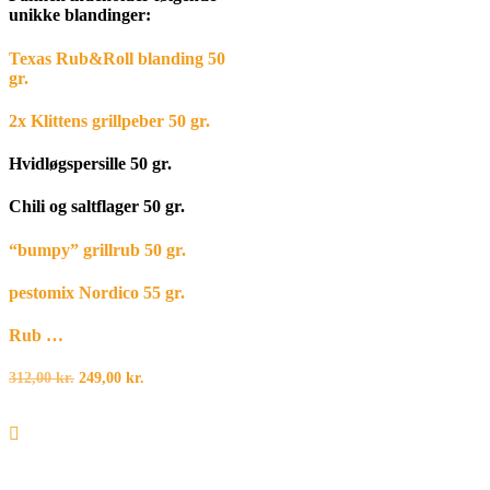
unikke blandinger:
Texas Rub&Roll blanding 50
gr.
2x Klittens grillpeber 50 gr.
Hvidløgspersille 50 gr.
Chili og saltflager 50 gr.
“bumpy” grillrub 50 gr.
pestomix Nordico 55 gr.
Rub …
Den
Den
312,00
kr.
249,00
kr.
oprindelige
aktuelle
pris
pris
var:
er:
312,00 kr..
249,00 kr..