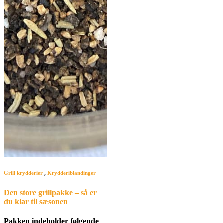
Grill krydderier
,
Krydderiblandinger
Den store grillpakke – så er
du klar til sæsonen
Pakken indeholder følgende