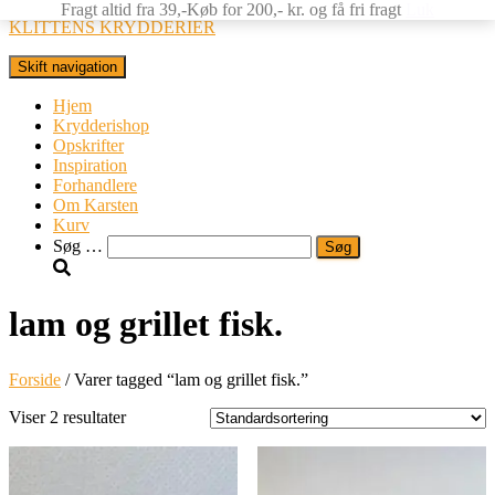
Fragt altid fra 39,-Køb for 200,- kr. og få fri fragt
Luk
KLITTENS KRYDDERIER
Skift navigation
Hjem
Krydderishop
Opskrifter
Inspiration
Forhandlere
Om Karsten
Kurv
Søg
Søg …
efter:
lam og grillet fisk.
Forside
/ Varer tagged “lam og grillet fisk.”
Viser 2 resultater